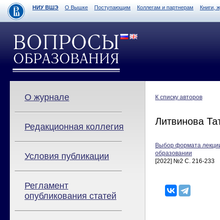
НИУ ВШЭ
О Вышке
Поступающим
Коллегам и партнерам
Книги, 
О журнале
К списку авторов
Литвинова Та
Редакционная коллегия
Выбор формата лекци
образовании
Условия публикации
[2022] №2 С. 216-233
Регламент
опубликования статей