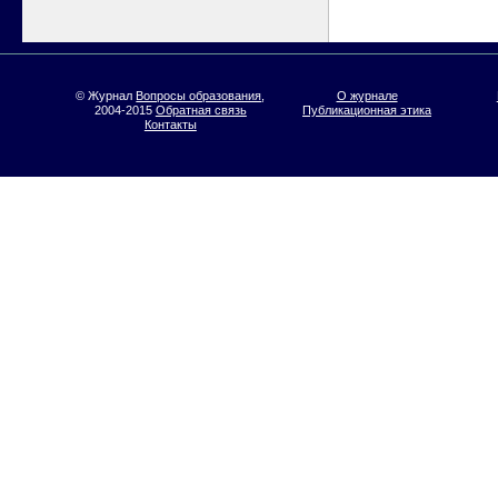
© Журнал
Вопросы образования
,
О журнале
2004-2015
Обратная связь
Публикационная этика
Контакты